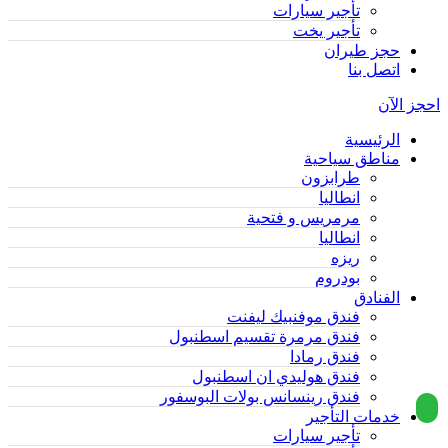
تأجير سيارات
تأجير يخت
حجز طيران
اتصل بنا
احجز الآن
الرئيسية
مناطق سياحية
طرابزون
انطاليا
مرمريس و فتحية
انطاليا
ريزه
بودروم
الفنادق
فندق موفنبيك ليفنت
فندق مرمرة تقسيم اسطنبول
فندق رمادا
فندق هوليدي ان اسطنبول
فندق رينسانس بولات البوسفور
خدمات التأجير
تأجير سيارات