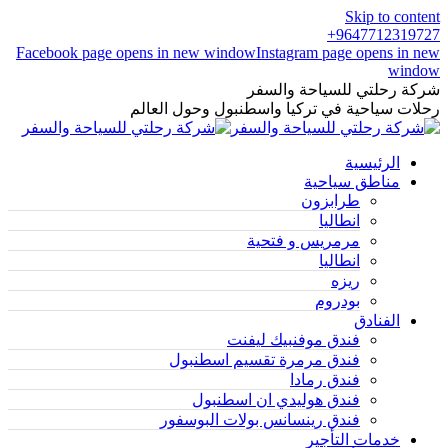
Skip to content
9647712319727+
Facebook page opens in new window
Instagram page opens in new
window
شركة رحلتي للسياحة والسفر
رحلات سياحية في تركيا واسطنبول وحول العالم
الرئيسية
مناطق سياحية
طرابزون
انطاليا
مرمريس و فتحية
انطاليا
ريزه
بودروم
الفنادق
فندق موفنبيك ليفنت
فندق مرمرة تقسيم اسطنبول
فندق رمادا
فندق هوليدي ان اسطنبول
فندق رينسانس بولات البوسفور
خدمات التأجير